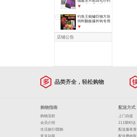
绒吸水不粘饵毛巾钓
鱼专用擦手巾带卡扣
￥
便携擦竿布
30*40cm 双面加厚
钓鱼王鲢鳙巨物方块
6
带锁扣【毛巾1条
饵料翻板爆炸钩专用
装】
鱼饵海杆抛竿酸臭鲤
￥
鱼窝料 鲢鳙酸臭饼
【16块*2包】
店铺公告
品类齐全，轻松购物
购物指南
配送方式
购物流程
上门自提
会员介绍
211限时达
生活旅行/团购
配送服务查
常见问题
配送费收取