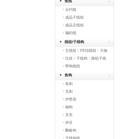
鱼线
台钓线
成品子线组
成品主线组
编织线
线组/子线钩
主线组︱PE结线组︱大物
线组
仕挂︱子线钩︱跑铅子线
钩
带钩线组
鱼钩
有刺
无刺
伊势尼
袖钩
关东
伊豆
翻板钩
子线钩组