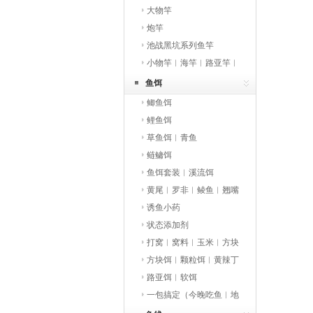
大物竿
炮竿
池战黑坑系列鱼竿
小物竿︱海竿︱路亚竿︱
矶竿
鱼饵
鲫鱼饵
鲤鱼饵
草鱼饵︱青鱼
鲢鳙饵
鱼饵套装︱溪流饵
黄尾︱罗非︱鲮鱼︱翘嘴
︱鳑鲏︱马口
诱鱼小药
状态添加剂
打窝︱窝料︱玉米︱方块
饵
方块饵︱颗粒饵︱黄辣丁
路亚饵︱软饵
一包搞定（今晚吃鱼︱地
狱猫）