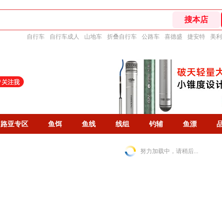
自行车
自行车成人
山地车
折叠自行车
公路车
喜德盛
捷安特
美利
路亚专区
鱼饵
鱼线
线组
钓辅
鱼漂
努力加载中，请稍后...