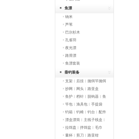
鱼漂
纳米
芦苇
巴尔杉木
孔雀羽
夜光漂
路滑漂
鱼漂套装
垂钓装备
支架︱后挂︱抛饵竿抛饵
勺
抄网︱网头︱路亚盒
鱼护︱档针︱脱钩器︱鱼
桶︱渔具袋
竿包︱渔具包︱手提袋
钓箱︱钓椅︱钓台︱配件
漂盒漂筒︱主线子线盒︱
收纳盒
拉饵盘︱拌饵盆︱毛巾
量杯︱剪刀︱路亚钳