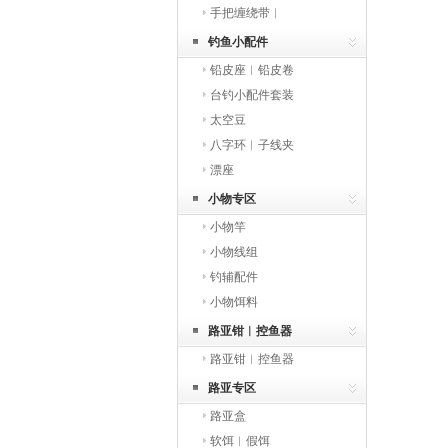
手把缠绕带︱
钓鱼小配件
铅皮座︱铅皮卷
台钓小配件套装
太空豆
八字环︱子线夹
漂座
小物专区
小物竿
小物线组
钓辅配件
小物饵料
路亚钳︱控鱼器
路亚钳︱控鱼器
路亚专区
路亚盒
软饵︱假饵