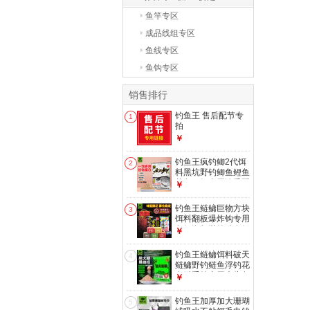
鱼竿专区
成品线组专区
鱼线专区
鱼钩专区
销售排行
钓鱼王 售后配节专
1
拍
￥
钓鱼王疯钓鲫2代饵
2
料黑坑野钓鲫鱼鲤鱼
草鱼一饵多用浓香配
￥
方鱼饵 疯钓鲫本味2
代300g
钓鱼王鲢鳙巨物方块
3
饵料翻板爆炸钩专用
鱼饵海杆抛竿酸臭鲤
￥
鱼窝料 鲢鳙酸臭饼
【16块*1包】
钓鱼王鲢鳙饵料破天
4
鲢鳙野钓鲢鱼浮钓花
白鲢手竿专用大头鱼
￥
钓鱼饵料鱼食 破天
鲢鳙450g*1包装
钓鱼王加厚加大珊瑚
5