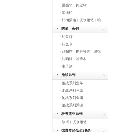
雷强竿︱路亚钳
渔线轮
钨钢插铅︱沉水铅笔︱响
珠
防晒︱夜钓
钓鱼灯
钓鱼伞
遮阳帽︱围脖袖套︱眼镜
︱手套
防晒服︱冲锋衣
电子漂
池战系列
池战系列鱼竿
池战系列鱼线
池战系列鱼饵
池战系列浮漂
极野路亚系列
软饵︱沉水铅笔
惊喜专区低至3折起